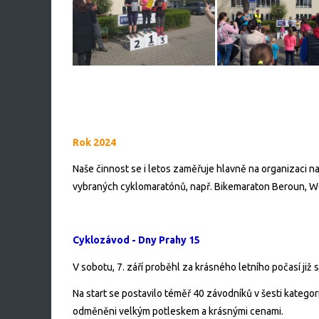
Rok 2024
Naše činnost se i letos zaměřuje hlavně na organizaci 
vybraných cyklomaratónů, např. Bikemaraton Beroun, We
Cyklozávod - Dny Prahy 15
V sobotu, 7. září proběhl za krásného letního počasí ji
Na start se postavilo téměř 40 závodníků v šesti kategorií
odměněni velkým potleskem a krásnými cenami.