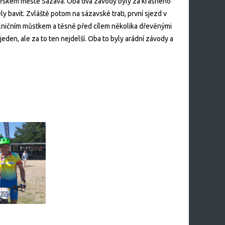
klářském městě Sázava. Oba dva závody byly za krásného
 bavit. Zvláště potom na sázavské trati, první sjezd v
ilničním můstkem a těsně před cílem několika dřevěnými
eden, ale za to ten nejdelší. Oba to byly arádní závody a