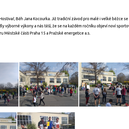
ostivař, Běh Jana Kocourka. Již tradiční závod pro malé i velké běžce s
dly výborné výkony a nás těší, že se na každém ročníku objeví noví sporto
Městské části Praha 15 a Pražské energetice a.s.