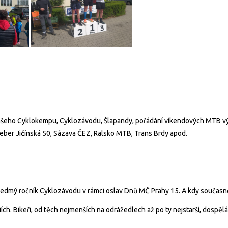
našeho Cyklokempu, Cyklozávodu, Šlapandy, pořádání víkendových MTB výl
ber Jičínská 50, Sázava ČEZ, Ralsko MTB, Trans Brdy apod.
ž sedmý ročník Cyklozávodu v rámci oslav Dnů MČ Prahy 15. A kdy současně
ch. Bikeři, od těch nejmenších na odrážedlech až po ty nejstarší, dospěláky