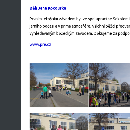
Běh Jana Kocourka
Prvním letošním závodem byl ve spolupráci se Sokolem H
jarního počasí a v prima atmosféře. Všichni běžci předve
vyhledávaným běžeckým závodem. Děkujeme za podporu 
www.pre.cz