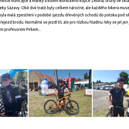
ve městě Rumcajse a Manky a kolem ikonického kopce Zebína, druhý ve s
ky Sázavy. Obě dvě tratě byly celkem náročné, ale každého bikera musely
u byla malá zpestření v podobě sjezdu dřevěných schodů do potoka pod s
ezd brodu. Normálně se jezdí tři, ale pro nízkou hladinu řeky se jel jen j
nem profesorem Pirkem...