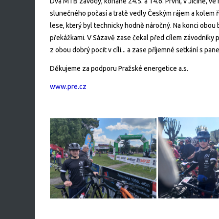
Dva MTB závody, konané 24.5. a 14.6. První, v Jičíně, 
slunečného počasí a tratě vedly Českým rájem a kolem ře
lese, který byl technicky hodně náročný. Na konci obo
překážkami. V Sázavě zase čekal před cílem závodníky přej
z obou dobrý pocit v cíli... a zase příjemné setkání s pa
Děkujeme za podporu Pražské energetice a.s.
www.pre.cz